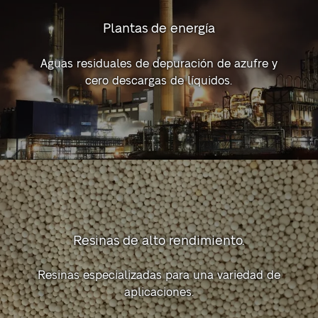
Plantas de energía
Aguas residuales de depuración de azufre y
cero descargas de líquidos.
Resinas de alto rendimiento.
Resinas especializadas para una variedad de
aplicaciones.