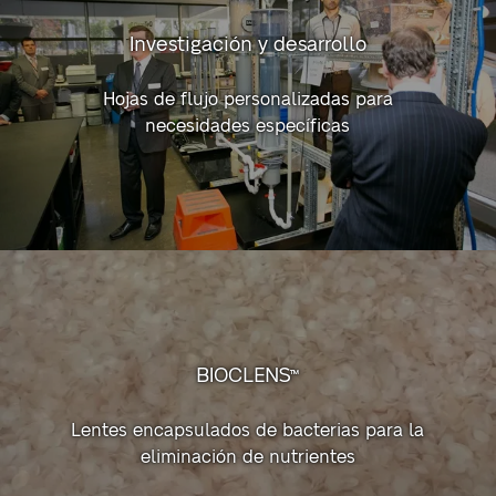
Investigación y desarrollo
Hojas de flujo personalizadas para
necesidades específicas
BIOCLENS™
Lentes encapsulados de bacterias para la
eliminación de nutrientes