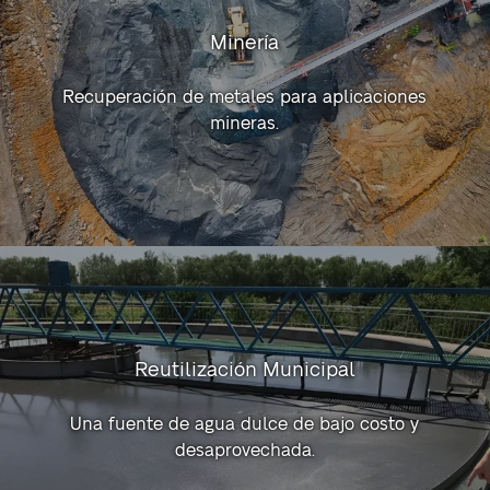
Minería
Recuperación de metales para aplicaciones
mineras.
Reutilización Municipal
Una fuente de agua dulce de bajo costo y
desaprovechada.